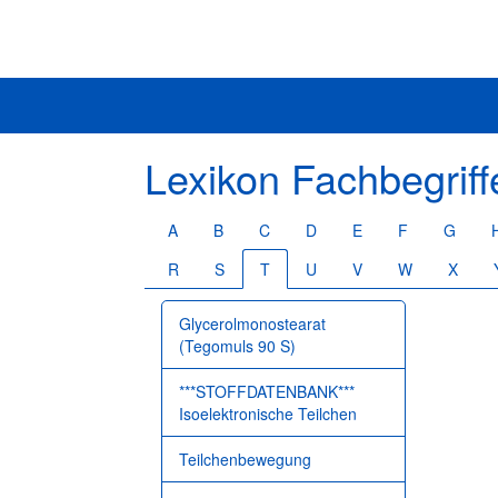
Lexikon Fachbegrif
A
B
C
D
E
F
G
R
S
T
U
V
W
X
Glycerolmonostearat
(Tegomuls 90 S)
***STOFFDATENBANK***
Isoelektronische Teilchen
Teilchenbewegung