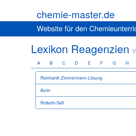
chemie-master.de
Website für den Chemieunterri
Lexikon Reagenzien
v
A
B
C
D
E
F
G
H
Reinhardt-Zimmermann-Lösung
Aurin
Rotkohl-Saft