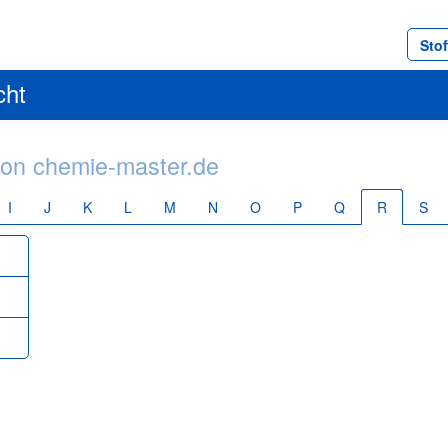
Sto
cht
on chemie-master.de
I
J
K
L
M
N
O
P
Q
R
S