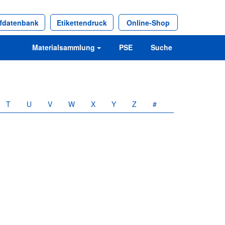
ffdatenbank
Etikettendruck
Online-Shop
Materialsammlung
PSE
Suche
T
U
V
W
X
Y
Z
#