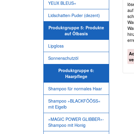
YEUX BLEUS«
lös
au
Lidschatten-Puder (dezent)
sch
Was
Produktgruppe 5: Produkte
Was
auf Ölbasis
hin
err
Lipgloss
Ac
Sonnenschutzöl
ve
Produktgruppe 6:
Haarpflege
Shampoo für normales Haar
Shampoo »BLACKFÖÖSS«
mit Eigelb
»MAGIC POWER GLIBBER«-
Shampoo mit Honig