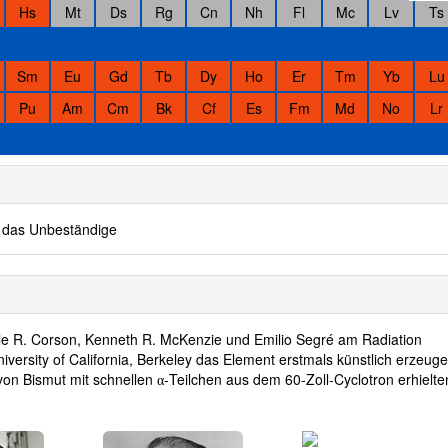
Hs
Mt
Ds
Rg
Cn
Nh
Fl
Mc
Lv
Ts
Sm
Eu
Gd
Tb
Dy
Ho
Er
Tm
Yb
Lu
Pu
Am
Cm
Bk
Cf
Es
Fm
Md
No
Lr
h. das Unbeständige
e R. Corson, Kenneth R. McKenzie und Emilio Segré am Radiation
iversity of California, Berkeley das Element erstmals künstlich erzeuge
on Bismut mit schnellen
-Teilchen aus dem 60-Zoll-Cyclotron erhielte
α