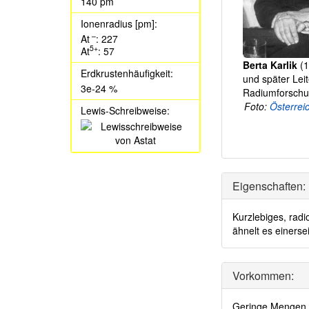
140 pm
Ionenradius [pm]:
–
At
: 227
5+
At
: 57
Berta Karlik
(1
Erdkrustenhäufigkeit:
und später Leit
3e-24 %
Radiumforschu
Foto:
Österreic
Lewis-Schreibweise:
Eigenschaften:
Kurzlebiges, rad
ähnelt es einers
Vorkommen:
Geringe Mengen A