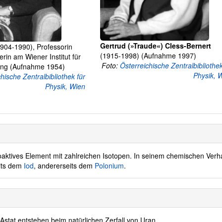
Gertrud (»Traude«) Cless-Bernert
904-1990), Professorin
(1915-1998) (Aufnahme 1997)
erin am Wiener Institut für
Foto:
Österreichische Zentralbibliothek
ng (Aufnahme 1954)
Physik, 
hische Zentralbibliothek für
Physik, Wien
ioaktives Element mit zahlreichen Isotopen. In seinem chemischen Verh
eits dem
Iod
, andererseits dem
Polonium
.
stat entstehen beim natürlichen Zerfall von Uran.