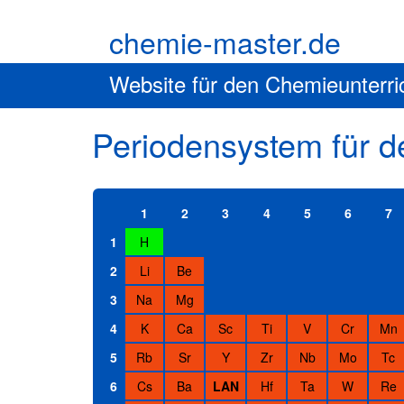
chemie-master.de
Website für den Chemieunterri
Periodensystem für 
1
2
3
4
5
6
7
1
H
2
Li
Be
3
Na
Mg
4
K
Ca
Sc
Ti
V
Cr
Mn
5
Rb
Sr
Y
Zr
Nb
Mo
Tc
6
Cs
Ba
LAN
Hf
Ta
W
Re