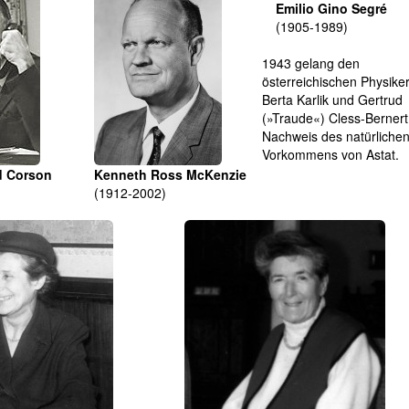
Emilio Gino Segré
(1905-1989)
1943 gelang den
österreichischen Physike
Berta Karlik und Gertrud
(»Traude«) Cless-Bernert
Nachweis des natürliche
Vorkommens von Astat.
d Corson
Kenneth Ross McKenzie
(1912-2002)