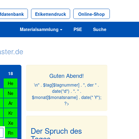
ffdatenbank
Etikettendruck
Online-Shop
Materialsammlung
PSE
Suche
ster.de
18
Guten Abend!
He
\n" . $tag[$tagnummer] . ", der " .
date("d") . ". " .
Ne
$monat[$monatsname] . date(" Y");
Ar
?>
Kr
Xe
Der Spruch des
Rn
Tages