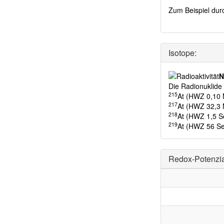
Zum Beispiel dur
Isotope:
N
Die Radionuklid
215
At (HWZ 0,10 M
217
At (HWZ 32,3 M
218
At (HWZ 1,5 S
219
At (HWZ 56 Se
Redox-Potenzia