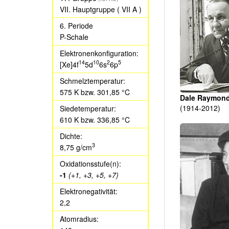
VII. Hauptgruppe
( VII A )
6. Periode
P-Schale
Elektronenkonfiguration:
14
10
2
5
[Xe]4f
5d
6s
6p
Schmelztemperatur:
575 K
bzw.
301,85 °C
Dale Raymon
(1914-2012)
Siedetemperatur:
610 K
bzw.
336,85 °C
Dichte:
3
8,75 g/cm
Oxidationsstufe(n):
-1
(+1, +3, +5, +7)
Elektronegativität:
2,2
Atomradius: