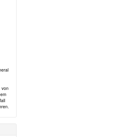
neral
n von
 dem
all
hren.