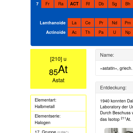
7
Fr
Ra
ACT
Rf
Db
Sg
Bh
Lanthanoide
La
Ce
Pr
Nd
Pm
Actinoide
Ac
Th
Pa
U
Np
Name:
[210] u
At
»astatin«, griec
85
Astat
Entdeckung:
Elementart:
1940 konnten Dal
Halbmetall
Laboratory der Un
Durch Beschuss v
Elementserie:
211
das Isotop
At.
Halogen
17. Gruppe
(IUPAC)