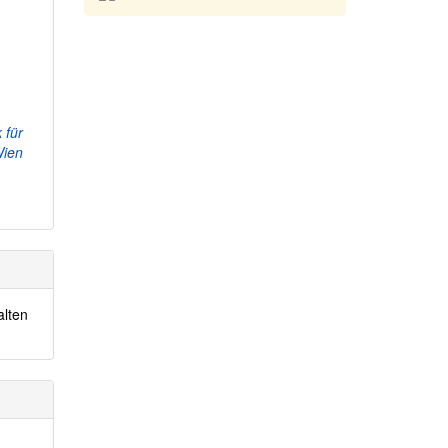
 für
Wien
alten