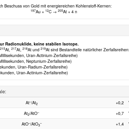
ch Beschuss von Gold mit energiereichen Kohlenstoff-Kernen:
197
12
205
Au +
C →
At + 4 n
ur Radionuklide, keine stabilen Isotope.
215
217
218
219
e
At,
At,
At und
At sind Bestandteile natürlicher Zerfallsreihen
illisekunden, Uran-Actinium-Zerfallsreihe)
illisekunden, Neptunium-Zerfallsreihe)
ekunden, Uran-Radium-Zerfallsreihe)
kunden, Uran-Actinium-Zerfallsreihe)
le:
–
At
/At
+0,2
2
–
At
/AtO
+0,7
2
–
–
AtO
/AtO
+1,4
3