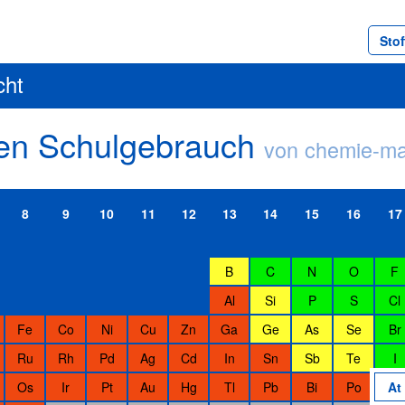
Sto
cht
den Schulgebrauch
von chemie-ma
8
9
10
11
12
13
14
15
16
17
B
C
N
O
F
Al
Si
P
S
Cl
Fe
Co
Ni
Cu
Zn
Ga
Ge
As
Se
Br
Ru
Rh
Pd
Ag
Cd
In
Sn
Sb
Te
I
Os
Ir
Pt
Au
Hg
Tl
Pb
Bi
Po
At