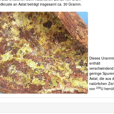
rdkruste an Astat beträgt insgesamt ca.
30 Gramm.
Dieses Uranmi
enthält
verschwindend
geringe Spure
Astat, die aus
natürlichen Zerf
235
von
U herrü