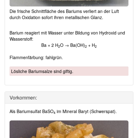
Die frische Schnittfläche des Bariums verliert an der Luft
durch Oxidation sofort ihren metallischen Glanz.
Barium reagiert mit Wasser unter Bildung von Hydroxid und
Wasserstoff:
Ba + 2 H
O → Ba(OH)
+ H
2
2
2
Flammenfärbung: fahlgrün.
Lösliche Bariumsalze sind giftig.
Vorkommen:
Als Bariumsulfat BaSO
im Mineral Baryt (Schwerspat).
4