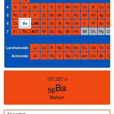
4
K
Ca
Sc
Ti
V
Cr
Mn
Fe
Co
Ni
Cu
Zn
5
Rb
Sr
Y
Zr
Nb
Mo
Tc
Ru
Rh
Pd
Ag
Cd
6
Cs
Ba
LAN
Hf
Ta
W
Re
Os
Ir
Pt
Au
Hg
7
Fr
Ra
ACT
Rf
Db
Sg
Bh
Hs
Mt
Ds
Rg
Cn
Lanthanoide
La
Ce
Pr
Nd
Pm
Sm
Eu
Gd
Tb
Dy
Actinoide
Ac
Th
Pa
U
Np
Pu
Am
Cm
Bk
Cf
137,327 u
Ba
56
Barium
Elementart: