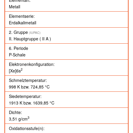
Metall
Elementserie:
Erdalkalimetall
2. Gruppe
(IUPAC)
II. Hauptgruppe
( II A )
6. Periode
P-Schale
Elektronenkonfiguration:
2
[Xe]6s
Schmelztemperatur:
998 K
bzw.
724,85 °C
Siedetemperatur:
1913 K
bzw.
1639,85 °C
Dichte:
3
3,51 g/cm
Oxidationsstufe(n):