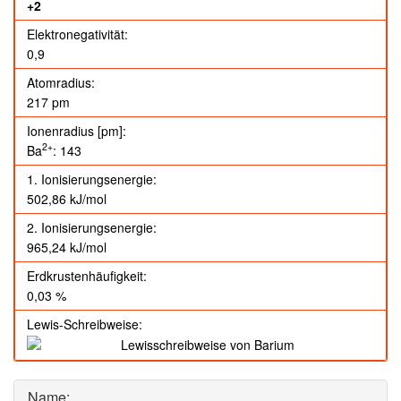
+2
Elektronegativität:
0,9
Atomradius:
217 pm
Ionenradius [pm]:
2+
Ba
: 143
1. Ionisierungsenergie:
502,86 kJ/mol
2. Ionisierungsenergie:
965,24 kJ/mol
Erdkrustenhäufigkeit:
0,03 %
Lewis-Schreibweise:
Name: