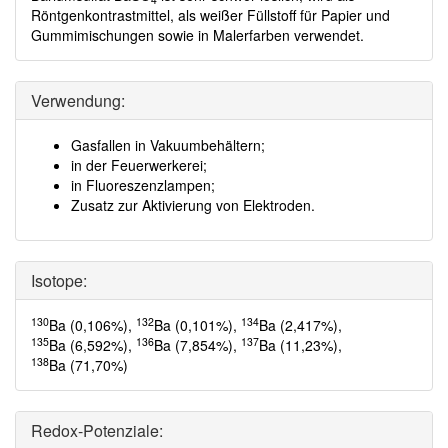
Röntgenkontrastmittel, als weißer Füllstoff für Papier und
Gummimischungen sowie in Malerfarben verwendet.
Verwendung:
Gasfallen in Vakuumbehältern;
in der Feuerwerkerei;
in Fluoreszenzlampen;
Zusatz zur Aktivierung von Elektroden.
Isotope:
130
132
134
Ba (0,106%),
Ba (0,101%),
Ba (2,417%),
135
136
137
Ba (6,592%),
Ba (7,854%),
Ba (11,23%),
138
Ba (71,70%)
Redox-Potenziale: