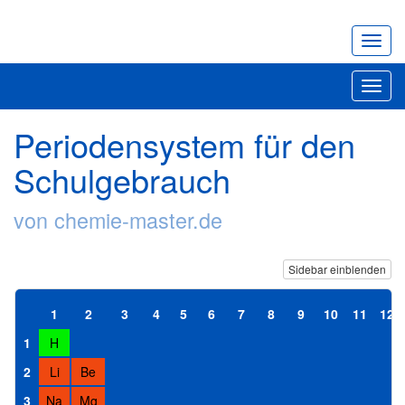
Navig
ein-/
Toggl
navig
Periodensystem für den
Schulgebrauch
von chemie-master.de
Sidebar einblenden
1
2
3
4
5
6
7
8
9
10
11
12
1
H
2
Li
Be
3
Na
Mg