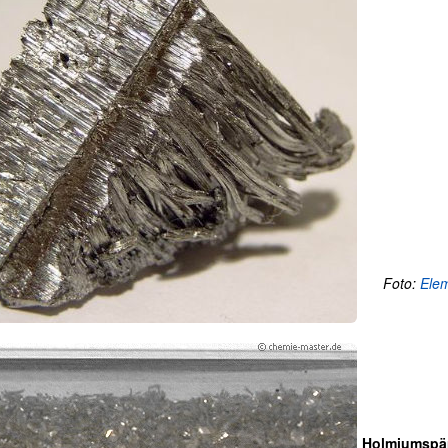
Foto:
Ele
Holmiumspä