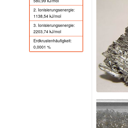
580,99 kJ/mol
2. Ionisierungsenergie:
1138,54 kJ/mol
3. Ionisierungsenergie:
2203,74 kJ/mol
Erdkrustenhäufigkeit:
0,0001 %