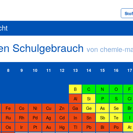
Sto
cht
den Schulgebrauch
von chemie-ma
8
9
10
11
12
13
14
15
16
17
B
C
N
O
F
Al
Si
P
S
Cl
Fe
Co
Ni
Cu
Zn
Ga
Ge
As
Se
Br
Ru
Rh
Pd
Ag
Cd
In
Sn
Sb
Te
I
Os
Ir
Pt
Au
Hg
Tl
Pb
Bi
Po
At