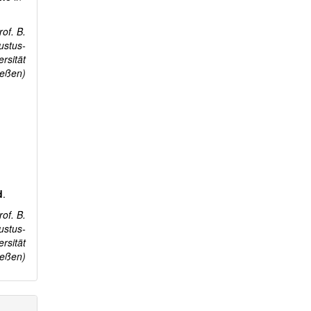
of. B.
Justus-
ersität
ießen)
d
.
of. B.
Justus-
ersität
ießen)