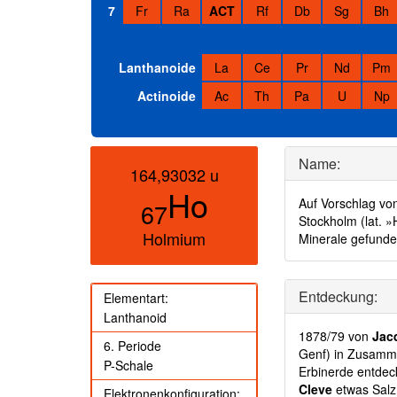
7
Fr
Ra
ACT
Rf
Db
Sg
Bh
Lanthanoide
La
Ce
Pr
Nd
Pm
Actinoide
Ac
Th
Pa
U
Np
Name:
164,93032 u
Ho
Auf Vorschlag vo
67
Stockholm (lat. »
Holmium
Minerale gefund
Entdeckung:
Elementart:
Lanthanoid
1878/79 von
Jac
6. Periode
Genf) in Zusamm
P-Schale
Erbinerde entdec
Cleve
etwas Salz
Elektronenkonfiguration: