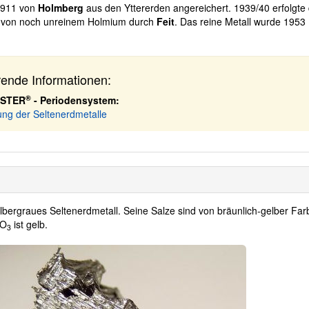
1911 von
Holmberg
aus den Yttererden angereichert. 1939/40 erfolgte 
g von noch unreinem Holmium durch
Feit
. Das reine Metall wurde 1953
rende Informationen:
®
ASTER
- Periodensystem:
ung der Seltenerdmetalle
ilbergraues Seltenerdmetall. Seine Salze sind von bräunlich-gelber Far
O
ist gelb.
3