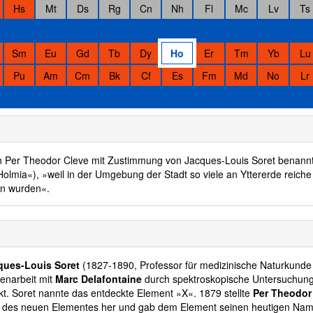
Hs
Mt
Ds
Rg
Cn
Nh
Fl
Mc
Lv
Ts
Sm
Eu
Gd
Tb
Dy
Ho
Er
Tm
Yb
Lu
Pu
Am
Cm
Bk
Cf
Es
Fm
Md
No
Lr
n Per Theodor Cleve mit Zustimmung von Jacques-Louis Soret benann
Holmia«), »weil in der Umgebung der Stadt so viele an Yttererde reiche
en wurden«.
ques-Louis Soret
(1827-1890, Professor für medizinische Naturkunde
enarbeit mit
Marc Delafontaine
durch spektroskopische Untersuchung
kt. Soret nannte das entdeckte Element »X«. 1879 stellte
Per Theodor
 des neuen Elementes her und gab dem Element seinen heutigen Na