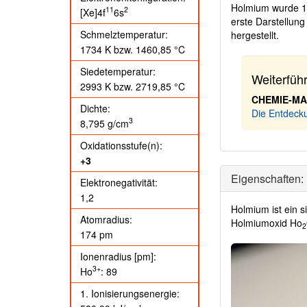
Holmium wurde 
11
2
[Xe]4f
6s
erste Darstellun
Schmelztemperatur:
hergestellt.
1734 K
bzw.
1460,85 °C
Siedetemperatur:
Weiterfüh
2993 K
bzw.
2719,85 °C
CHEMIE-M
Dichte:
Die Entdeck
3
8,795 g/cm
Oxidationsstufe(n):
+3
Eigenschaften:
Elektronegativität:
1,2
Holmium ist ein s
Atomradius:
Holmiumoxid Ho
2
174 pm
Ionenradius [pm]:
3+
Ho
: 89
1. Ionisierungsenergie: