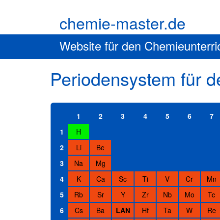
chemie-master.de
Website für den Chemieunterri
Periodensystem für 
1
2
3
4
5
6
7
1
H
2
Li
Be
3
Na
Mg
4
K
Ca
Sc
Ti
V
Cr
Mn
5
Rb
Sr
Y
Zr
Nb
Mo
Tc
6
Cs
Ba
LAN
Hf
Ta
W
Re