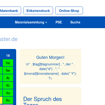
ffdatenbank
Etikettendruck
Online-Shop
Materialsammlung
PSE
Suche
ster.de
18
Guten Morgen!
He
\n" . $tag[$tagnummer] . ", der " .
date("d") . ". " .
Ne
$monat[$monatsname] . date(" Y");
Ar
?>
Kr
Xe
Der Spruch des
Rn
Tages