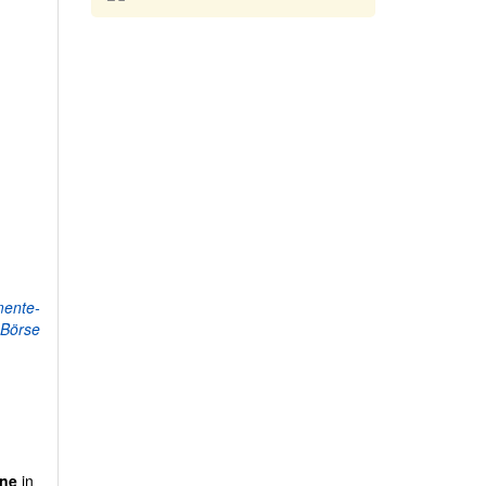
mente-
Börse
ne
in