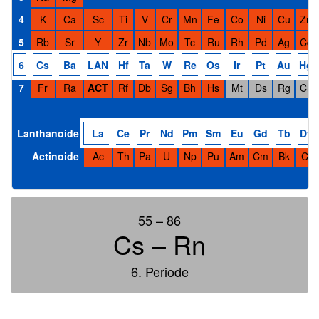
4
K
Ca
Sc
Ti
V
Cr
Mn
Fe
Co
Ni
Cu
Zn
5
Rb
Sr
Y
Zr
Nb
Mo
Tc
Ru
Rh
Pd
Ag
Cd
6
Cs
Ba
LAN
Hf
Ta
W
Re
Os
Ir
Pt
Au
Hg
7
Fr
Ra
ACT
Rf
Db
Sg
Bh
Hs
Mt
Ds
Rg
Cn
Lanthanoide
La
Ce
Pr
Nd
Pm
Sm
Eu
Gd
Tb
Dy
Actinoide
Ac
Th
Pa
U
Np
Pu
Am
Cm
Bk
Cf
55 – 86
Cs – Rn
6. Periode