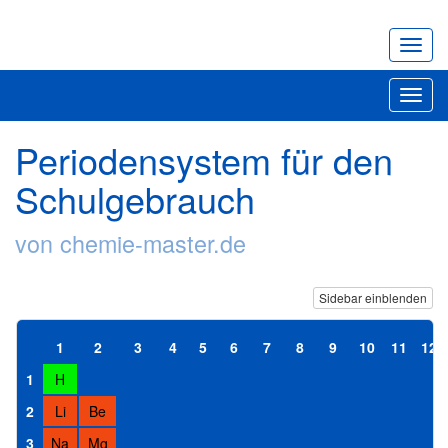
Navig
ein-/
Toggl
navig
Periodensystem für den
Schulgebrauch
von chemie-master.de
Sidebar einblenden
1
2
3
4
5
6
7
8
9
10
11
12
1
H
2
Li
Be
3
Na
Mg