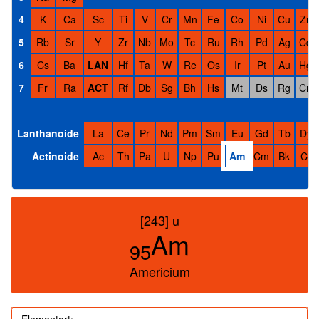
4
K
Ca
Sc
Ti
V
Cr
Mn
Fe
Co
Ni
Cu
Zn
5
Rb
Sr
Y
Zr
Nb
Mo
Tc
Ru
Rh
Pd
Ag
Cd
6
Cs
Ba
LAN
Hf
Ta
W
Re
Os
Ir
Pt
Au
Hg
7
Fr
Ra
ACT
Rf
Db
Sg
Bh
Hs
Mt
Ds
Rg
Cn
Lanthanoide
La
Ce
Pr
Nd
Pm
Sm
Eu
Gd
Tb
Dy
Actinoide
Ac
Th
Pa
U
Np
Pu
Am
Cm
Bk
Cf
[243] u
Am
95
Americium
Elementart: