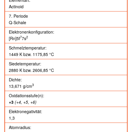
Actinoid
7. Periode
Q-Schale
Elektronenkonfiguration:
7
2
[Rn]5f
7s
Schmelztemperatur:
1449 K
bzw.
1175,85 °C
Siedetemperatur:
2880 K
bzw.
2606,85 °C
Dichte:
3
13,671 g/cm
Oxidationsstufe(n):
+3
(+4, +5, +6)
Elektronegativität:
1,3
Atomradius: