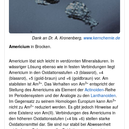
Dank an Dr. A. Kronenberg,
www.kernchemie.de
Americium
in Brocken.
Americium löst sich leicht in verdünnten Mineralsäuren. In
wässriger Lösung ebenso wie in festen Verbindungen liegt
Americium in den Oxidationsstufen +3 (blassrot), +4
(blassrot), +5 (gold-braun) und +6 (goldbraun) vor. Am
3+
3+
stabilsten ist Am
. Das Verhalten von Am
entspricht der
Stellung des Americiums als Element der
Actinoiden
-Reihe
im Periodensystem und der Analogie zu den
Lanthanoiden
.
3+
Im Gegensatz zu seinem Homologen Europium kann Am
2+
nicht zu Am
reduziert werden. Es gibt jedoch Hinweise auf
eine Existenz von Am(II). Verbindungen des Americiums in
den höheren Oxidationsstufen (+4 bis +6) stellen starke
Oxidationsmittel dar. Sie sind nur stabil bei Abwesenheit