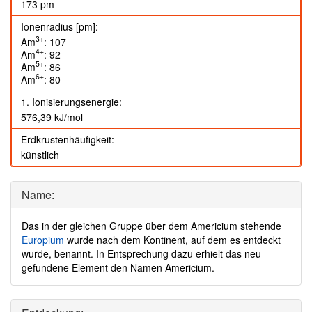
173 pm
Ionenradius [pm]:
3+
Am
: 107
4+
Am
: 92
5+
Am
: 86
6+
Am
: 80
1. Ionisierungsenergie:
576,39 kJ/mol
Erdkrustenhäufigkeit:
künstlich
Name:
Das in der gleichen Gruppe über dem Americium stehende
Europium
wurde nach dem Kontinent, auf dem es entdeckt
wurde, benannt. In Entsprechung dazu erhielt das neu
gefundene Element den Namen Americium.