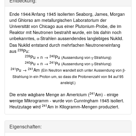
Entdeckung:
Ende 1944/Anfang 1945 isolierten Seaborg, James, Morgan
und Ghiorso am metallurgischen Laboratorium der
Universität von Chicago aus einer Plutonium-Probe, die im
Reaktor mit Neutronen bestrahlt wurde, ein bis dahin noch
unbekanntes,
-Strahlen aussendendes langlebiges Nuklid.
α
Das Nuklid entstand durch mehrfachen Neutroneneinfang
239
aus
Pu:
239
240
Pu + n →
Pu
(Aussendung von
-Strahlung)
γ
240
241
Pu + n →
Pu
(Aussendung von
-Strahlung)
γ
241
241
Pu →
Am
(Ein Neutron wandelt sich unter Aussendung von
-
β
Strahlung in ein Proton um, so dass die Protonenzahl von 94 auf 95
ansteigt.)
241
Die erste wägbare Menge an Americium (
Am) - einige
wenige Mikrogramm - wurde von Cunningham 1945 isoliert.
241
Heutzutage wird
Am in Kilogramm-Mengen produziert.
Eigenschaften: