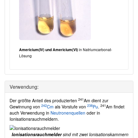
in Natriumcarbonat-
Americium(IV) und Americium(VI)
Lösung
Verwendung:
241
Der größte Anteil des produzierten
Am dient zur
242
238
241
Gewinnung von
Cm
als Vorstufe von
Pu
.
Am findet
auch Verwendung in
Neutronenquellen
oder in
Ionisationsrauchmeldern.
Ionisationsrauchmelder
sind mit zwei Ionisationskammern