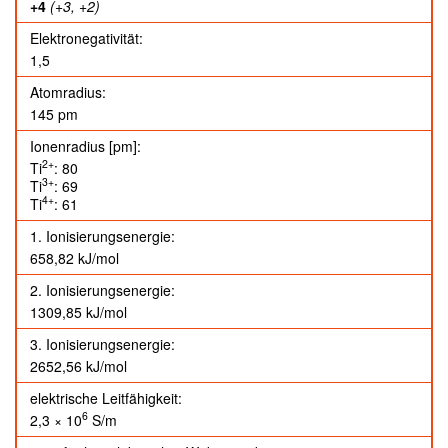
+4
(+3, +2)
Elektronegativität:
1,5
Atomradius:
145 pm
Ionenradius [pm]:
2+
Ti
: 80
3+
Ti
: 69
4+
Ti
: 61
1. Ionisierungsenergie:
658,82 kJ/mol
2. Ionisierungsenergie:
1309,85 kJ/mol
3. Ionisierungsenergie:
2652,56 kJ/mol
elektrische Leitfähigkeit:
6
2,3 × 10
S/m