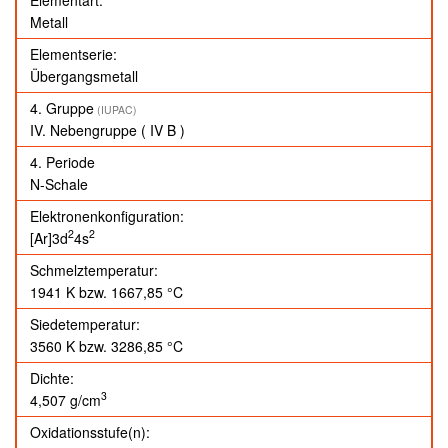
Metall
Elementserie:
Übergangsmetall
4. Gruppe
(IUPAC)
IV. Nebengruppe
( IV B )
4. Periode
N-Schale
Elektronenkonfiguration:
2
2
[Ar]3d
4s
Schmelztemperatur:
1941 K
bzw.
1667,85 °C
Siedetemperatur:
3560 K
bzw.
3286,85 °C
Dichte:
3
4,507 g/cm
Oxidationsstufe(n):