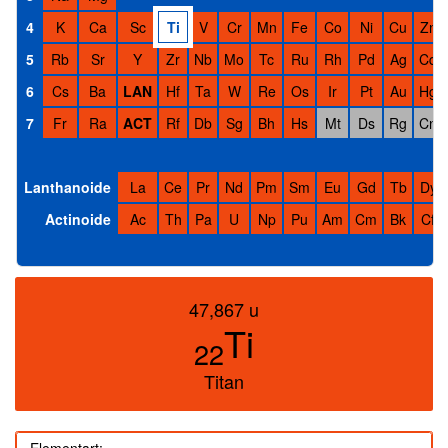
4
K
Ca
Sc
Ti
V
Cr
Mn
Fe
Co
Ni
Cu
Zn
5
Rb
Sr
Y
Zr
Nb
Mo
Tc
Ru
Rh
Pd
Ag
Cd
6
Cs
Ba
LAN
Hf
Ta
W
Re
Os
Ir
Pt
Au
Hg
7
Fr
Ra
ACT
Rf
Db
Sg
Bh
Hs
Mt
Ds
Rg
Cn
Lanthanoide
La
Ce
Pr
Nd
Pm
Sm
Eu
Gd
Tb
Dy
Actinoide
Ac
Th
Pa
U
Np
Pu
Am
Cm
Bk
Cf
47,867 u
Ti
22
Titan
Elementart: