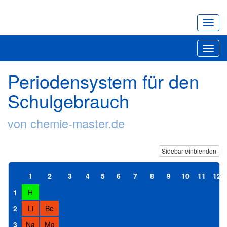
Navig
ein-/
Toggl
navig
Periodensystem für den
Schulgebrauch
von chemie-master.de
Sidebar einblenden
1
2
3
4
5
6
7
8
9
10
11
12
1
H
2
Li
Be
3
Na
Mg