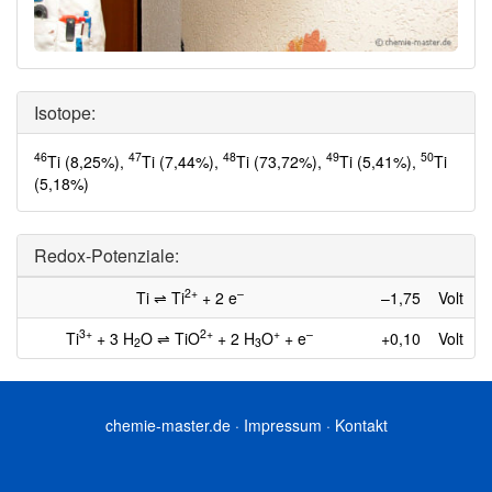
Isotope:
46
47
48
49
50
Ti (8,25%),
Ti (7,44%),
Ti (73,72%),
Ti (5,41%),
Ti
(5,18%)
Redox-Potenziale:
2+
–
Ti ⇌ Ti
+ 2 e
–1,75
Volt
3+
2+
+
–
Ti
+ 3 H
O ⇌ TiO
+ 2 H
O
+ e
+0,10
Volt
2
3
chemie-master.de
·
Impressum
·
Kontakt