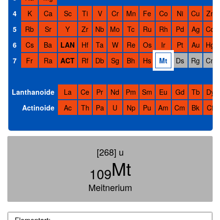
4
K
Ca
Sc
Ti
V
Cr
Mn
Fe
Co
Ni
Cu
Zn
5
Rb
Sr
Y
Zr
Nb
Mo
Tc
Ru
Rh
Pd
Ag
Cd
6
Cs
Ba
LAN
Hf
Ta
W
Re
Os
Ir
Pt
Au
Hg
7
Fr
Ra
ACT
Rf
Db
Sg
Bh
Hs
Mt
Ds
Rg
Cn
Lanthanoide
La
Ce
Pr
Nd
Pm
Sm
Eu
Gd
Tb
Dy
Actinoide
Ac
Th
Pa
U
Np
Pu
Am
Cm
Bk
Cf
[268] u
Mt
109
Meitnerium
Elementart: