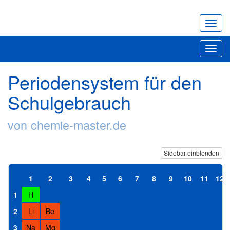
Navig
ein-/
Toggl
navig
Periodensystem für den
Schulgebrauch
von chemie-master.de
Sidebar einblenden
1
2
3
4
5
6
7
8
9
10
11
12
1
H
2
Li
Be
3
Na
Mg