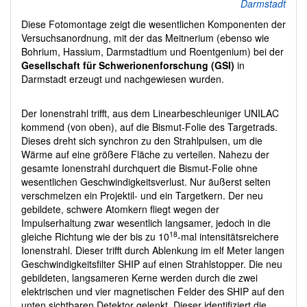
Darmstadt
Diese Fotomontage zeigt die wesentlichen Komponenten der
Versuchsanordnung, mit der das Meitnerium (ebenso wie
Bohrium, Hassium, Darmstadtium und Roentgenium) bei der
Gesellschaft für Schwerionenforschung (GSI)
in
Darmstadt erzeugt und nachgewiesen wurden.
Der Ionenstrahl trifft, aus dem Linearbeschleuniger UNILAC
kommend (von oben), auf die Bismut-Folie des Targetrads.
Dieses dreht sich synchron zu den Strahlpulsen, um die
Wärme auf eine größere Fläche zu verteilen. Nahezu der
gesamte Ionenstrahl durchquert die Bismut-Folie ohne
wesentlichen Geschwindigkeitsverlust. Nur äußerst selten
verschmelzen ein Projektil- und ein Targetkern. Der neu
gebildete, schwere Atomkern fliegt wegen der
Impulserhaltung zwar wesentlich langsamer, jedoch in die
18
gleiche Richtung wie der bis zu 10
-mal intensitätsreichere
Ionenstrahl. Dieser trifft durch Ablenkung im elf Meter langen
Geschwindigkeitsfilter SHIP auf einen Strahlstopper. Die neu
gebildeten, langsameren Kerne werden durch die zwei
elektrischen und vier magnetischen Felder des SHIP auf den
unten sichtbaren Detektor gelenkt. Dieser identifiziert die