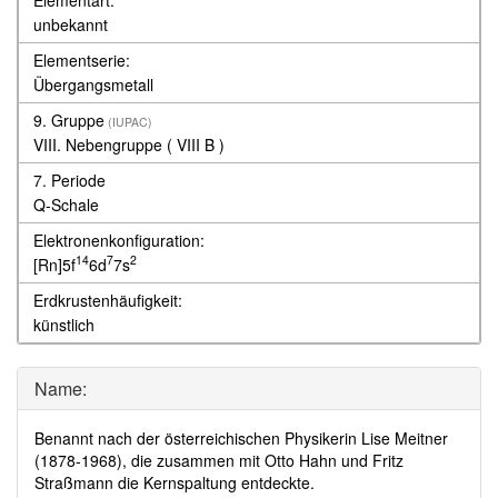
unbekannt
Elementserie:
Übergangsmetall
9. Gruppe
(IUPAC)
VIII. Nebengruppe
( VIII B )
7. Periode
Q-Schale
Elektronenkonfiguration:
14
7
2
[Rn]5f
6d
7s
Erdkrustenhäufigkeit:
künstlich
Name:
Benannt nach der österreichischen Physikerin Lise Meitner
(1878-1968), die zusammen mit Otto Hahn und Fritz
Straßmann die Kernspaltung entdeckte.