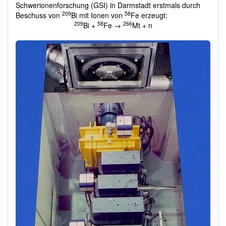
Schwerionenforschung (GSI) in Darmstadt erstmals durch
209
58
Beschuss von
Bi mit Ionen von
Fe erzeugt:
209
58
266
Bi +
Fe →
Mt + n